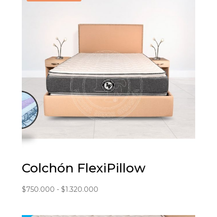
hasta
$1.650.000
Colchón FlexiPillow
Rango
$
750.000
-
$
1.320.000
de
precios: