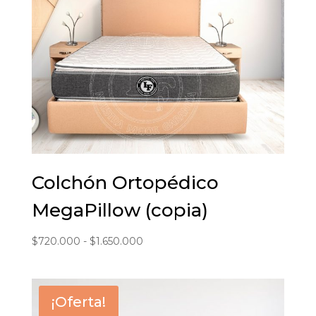
Colchón Ortopédico
MegaPillow (copia)
Rango
$
720.000
-
$
1.650.000
de
precios:
desde
¡Oferta!
$720.000