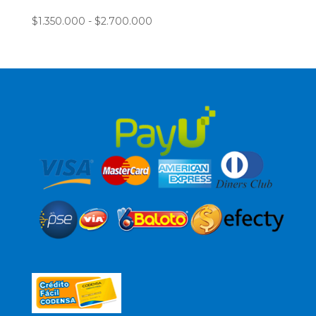
Rango
$
1.350.000
-
$
2.700.000
de
precios:
desde
$1.350.000
hasta
$2.700.000