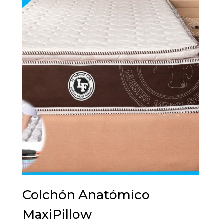
desde
$750.000
hasta
$1.320.000
Colchón Anatómico
MaxiPillow